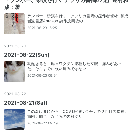
『ランボー、砂漠を行く アフリカ書簡の謎』鈴村和
成：著
ランボー、砂漠を行く―アフリカ書簡の謎作者:鈴村 和成
岩波書店Amazon 詩作放棄後の…
2021-08-23 15:25
2021
-
08
-
23
2021-08-22(Sun)
朝起きると、昨日ワクチン接種した左腕に痛みがあっ
た。そこまでに強い痛みではない…
2021-08-23 08:34
2021
-
08
-
22
2021-08-21(Sat)
この朝は９時から、COVID-19ワクチンの２回目の接種。
前回と同じ、なじみの内科クリ…
2021-08-22 09:49