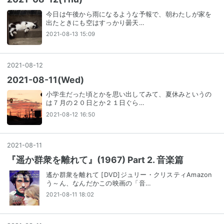
今日は午後から雨になるような予報で、朝わたしが家を
出たときにも空はすっかり曇天…
2021-08-13 15:09
2021
-
08
-
12
2021-08-11(Wed)
小学生だった頃とかを思い出してみて、夏休みというの
は７月の２０日とか２１日ぐら…
2021-08-12 16:50
2021
-
08
-
11
『遥か群衆を離れて』(1967) Part 2. 音楽篇
遙か群衆を離れて [DVD]ジュリー・クリスティAmazon
う～ん、なんだかこの映画の「音…
2021-08-11 18:02