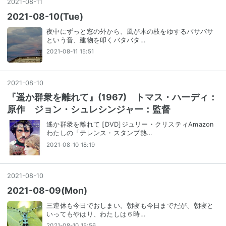
2021
-
08
-
11
2021-08-10(Tue)
夜中にずっと窓の外から、風が木の枝をゆするバサバサ
という音、建物を叩くバタバタ…
2021-08-11 15:51
2021
-
08
-
10
『遥か群衆を離れて』(1967) トマス・ハーディ：
原作 ジョン・シュレシンジャー：監督
遙か群衆を離れて [DVD]ジュリー・クリスティAmazon
わたしの「テレンス・スタンプ熱…
2021-08-10 18:19
2021
-
08
-
10
2021-08-09(Mon)
三連休も今日でおしまい。朝寝も今日までだが、朝寝と
いってもやはり、わたしは６時…
2021-08-10 15:56